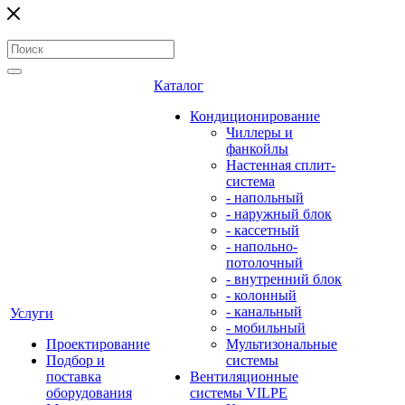
Каталог
Кондиционирование
Чиллеры и
фанкойлы
Настенная сплит-
система
- напольный
- наружный блок
- кассетный
- напольно-
потолочный
- внутренний блок
- колонный
- канальный
Услуги
- мобильный
Проектирование
Мультизональные
Подбор и
системы
поставка
Вентиляционные
оборудования
системы VILPE