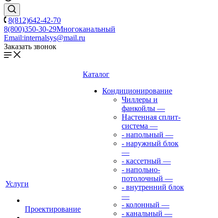
8(812)642-42-70
8(800)350-30-29
Многоканальный
Email:
internalsys@mail.ru
Заказать звонок
Каталог
Кондиционирование
Чиллеры и
фанкойлы
—
Настенная сплит-
система
—
- напольный
—
- наружный блок
—
- кассетный
—
- напольно-
потолочный
—
Услуги
- внутренний блок
—
- колонный
—
Проектирование
- канальный
—