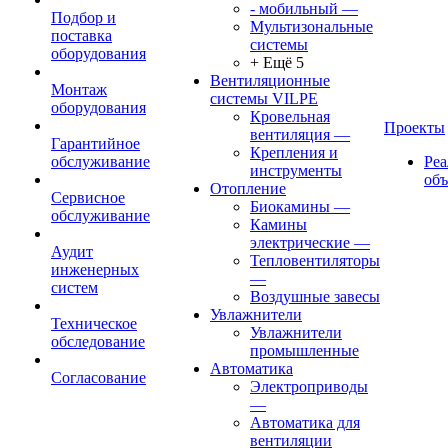
- мобильный
—
Подбор и
Мультизональные
поставка
системы
оборудования
+ Ещё 5
Вентиляционные
Монтаж
системы VILPE
оборудования
Кровельная
Проекты
вентиляция
—
Гарантийное
Крепления и
обслуживание
Ре
инструменты
об
Отопление
Сервисное
Биокамины
—
обслуживание
Камины
электрические
—
Аудит
Тепловентиляторы
инженерных
—
систем
Воздушные завесы
Увлажнители
Техническое
Увлажнители
обследование
промышленные
Автоматика
Согласование
Электроприводы
—
Автоматика для
вентиляции