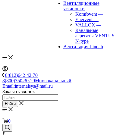
Вентиляционные
установки
Komfovent
—
Enervent
—
VALLOX
—
Канальные
агрегаты VENTUS
N-type
Вентиляция Lindab
8(812)642-42-70
8(800)350-30-29
Многоканальный
Email:
internalsys@mail.ru
Заказать звонок
Найти
0