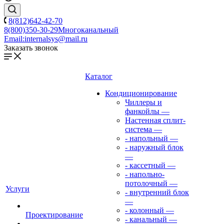
8(812)642-42-70
8(800)350-30-29
Многоканальный
Email:
internalsys@mail.ru
Заказать звонок
Каталог
Кондиционирование
Чиллеры и
фанкойлы
—
Настенная сплит-
система
—
- напольный
—
- наружный блок
—
- кассетный
—
- напольно-
потолочный
—
Услуги
- внутренний блок
—
- колонный
—
Проектирование
- канальный
—