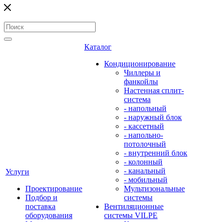
Каталог
Кондиционирование
Чиллеры и
фанкойлы
Настенная сплит-
система
- напольный
- наружный блок
- кассетный
- напольно-
потолочный
- внутренний блок
- колонный
- канальный
Услуги
- мобильный
Проектирование
Мультизональные
Подбор и
системы
поставка
Вентиляционные
оборудования
системы VILPE