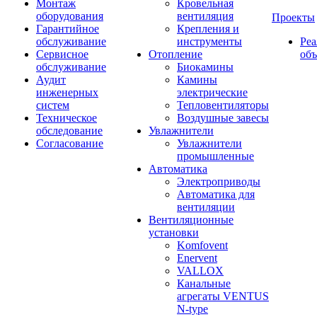
Монтаж
Кровельная
оборудования
вентиляция
Проекты
Гарантийное
Крепления и
обслуживание
инструменты
Ре
Сервисное
Отопление
об
обслуживание
Биокамины
Аудит
Камины
инженерных
электрические
систем
Тепловентиляторы
Техническое
Воздушные завесы
обследование
Увлажнители
Согласование
Увлажнители
промышленные
Автоматика
Электроприводы
Автоматика для
вентиляции
Вентиляционные
установки
Komfovent
Enervent
VALLOX
Канальные
агрегаты VENTUS
N-type