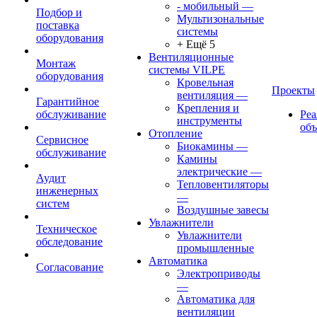
- мобильный
—
Подбор и
Мультизональные
поставка
системы
оборудования
+ Ещё 5
Вентиляционные
Монтаж
системы VILPE
оборудования
Кровельная
Проекты
вентиляция
—
Гарантийное
Крепления и
обслуживание
Ре
инструменты
об
Отопление
Сервисное
Биокамины
—
обслуживание
Камины
электрические
—
Аудит
Тепловентиляторы
инженерных
—
систем
Воздушные завесы
Увлажнители
Техническое
Увлажнители
обследование
промышленные
Автоматика
Согласование
Электроприводы
—
Автоматика для
вентиляции