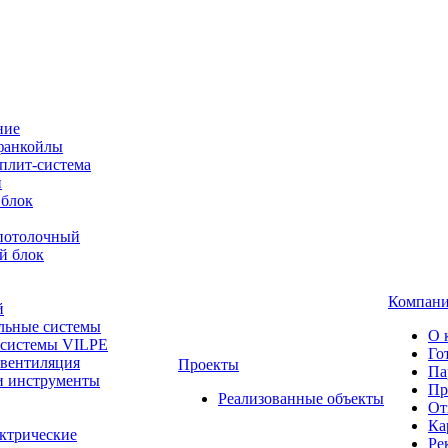
ние
фанкойлы
плит-система
й
 блок
-потолочный
й блок
Компан
й
льные системы
О 
 системы VILPE
Го
 вентиляция
Проекты
Па
и инструменты
Пр
Реализованные объекты
От
Ка
ктрические
Ре