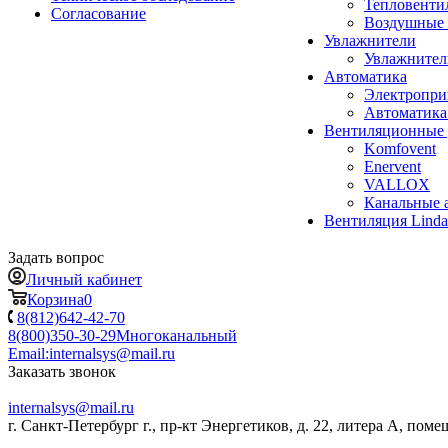
Тепловенти
Согласование
Воздушные 
Увлажнители
Увлажните
Автоматика
Электропр
Автоматика
Вентиляционные 
Komfovent
Enervent
VALLOX
Канальные 
Вентиляция Lind
Задать вопрос
Личный кабинет
Корзина
0
8(812)642-42-70
8(800)350-30-29
Многоканальный
Email:
internalsys@mail.ru
Заказать звонок
internalsys@mail.ru
г. Санкт-Петербург г., пр-кт Энергетиков, д. 22, литера А, поме