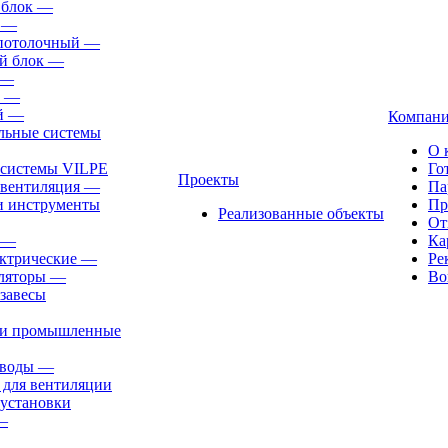
 блок
—
—
-потолочный
—
й блок
—
—
—
й
—
Компан
льные системы
О 
 системы VILPE
Го
Проекты
 вентиляция
—
Па
и инструменты
Пр
Реализованные объекты
От
—
Ка
ктрические
—
Ре
ляторы
—
Во
завесы
ли промышленные
иводы
—
 для вентиляции
установки
—