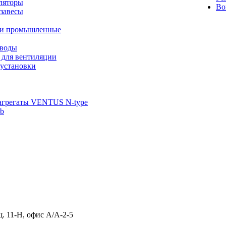
ляторы
Во
завесы
ли промышленные
иводы
 для вентиляции
установки
агрегаты VENTUS N-type
ab
щ. 11-Н, офис А/А-2-5