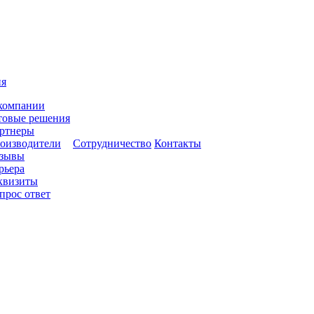
ия
компании
товые решения
ртнеры
оизводители
Сотрудничество
Контакты
зывы
рьера
квизиты
прос ответ