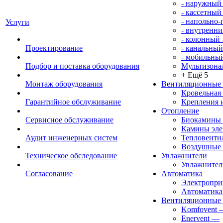
- наружный
- кассетный
- напольно
Услуги
- внутренни
- колонный
Проектирование
- канальный
- мобильны
Подбор и поставка оборудования
Мультизона
+ Ещё 5
Монтаж оборудования
Вентиляционные
Кровельная
Гарантийное обслуживание
Крепления 
Отопление
Сервисное обслуживание
Биокамины
Камины эле
Аудит инженерных систем
Тепловенти
Воздушные 
Техническое обследование
Увлажнители
Увлажните
Согласование
Автоматика
Электропр
Автоматика
Вентиляционные 
Komfovent
Enervent
—