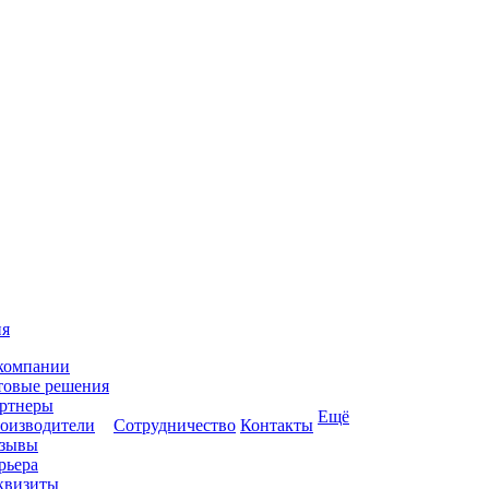
ия
компании
товые решения
ртнеры
Ещё
оизводители
Сотрудничество
Контакты
зывы
рьера
квизиты