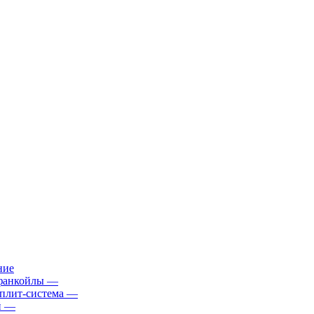
ние
фанкойлы
—
плит-система
—
й
—