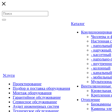
Каталог
Кондиционирова
Чиллеры и 
Настенная с
- напольны
- наружный
- кассетный
- напольно
- внутренни
- колонный
- канальный
Услуги
- мобильны
Мультизона
Проектирование
Вентиляционные
Подбор и поставка оборудования
Кровельная
Монтаж оборудования
Крепления 
Гарантийное обслуживание
Отопление
Сервисное обслуживание
Биокамины
Аудит инженерных систем
Камины эле
Техническое обследование