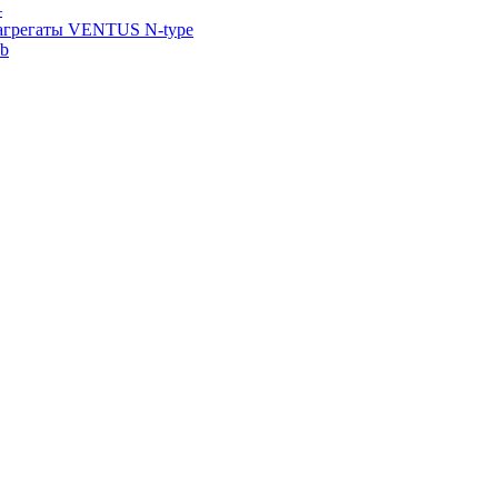
—
агрегаты VENTUS N-type
ab