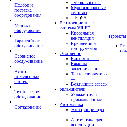
- мобильный
—
Подбор и
Мультизональные
поставка
системы
оборудования
+ Ещё 5
Вентиляционные
Монтаж
системы VILPE
оборудования
Кровельная
Проекты
вентиляция
—
Гарантийное
Крепления и
обслуживание
Ре
инструменты
об
Отопление
Сервисное
Биокамины
—
обслуживание
Камины
электрические
—
Аудит
Тепловентиляторы
инженерных
—
систем
Воздушные завесы
Увлажнители
Техническое
Увлажнители
обследование
промышленные
Автоматика
Согласование
Электроприводы
—
Автоматика для
вентиляции