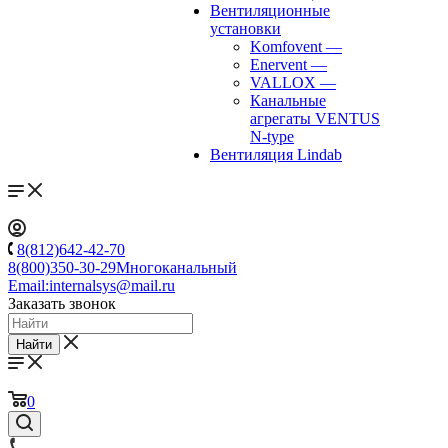
Вентиляционные
установки
Komfovent
—
Enervent
—
VALLOX
—
Канальные
агрегаты VENTUS
N-type
Вентиляция Lindab
8(812)642-42-70
8(800)350-30-29
Многоканальный
Email:
internalsys@mail.ru
Заказать звонок
Найти
0