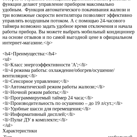
функции делают управление прибором максимально
удобным. Функция автоматического покачивания жалюзи и
три возможные скорости вентилятора позволяют эффективно
управлять воздушным потоком. А с помощью 24-часового
таймера возможно задать удобное время отключения и начала
работы прибора. Вы можете выбрать мобильный кондиционер
на основе отзывов и по самой выгодной цене в официальном
интернет-магазине.</p>
<h4>Преимущества:</h4>
<ul>
<li>Класс энергоэффективности 'А';</li>
<li>4 режима работы: охлаждение/обогрев/осушение/
вентиляция;</li>
<li>Сенсорное управление;</li>
<li>Автоматический режим работы жалюзи;</li>
<li>Ночной режим работы;</li>
<li>Программируемый таймер 24 часа;</li>
<li>Производительность по осушению – до 19 л/сут.;</li>
<li>Удобные шасси для перемещения;</li>
<li>Информативный дисплей;</li>
<li>Пульт ДУ в комплекте;</li>
</ul>
Характеристики