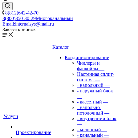
8(812)642-42-70
8(800)350-30-29
Многоканальный
Email:
internalsys@mail.ru
Заказать звонок
Каталог
Кондиционирование
Чиллеры и
фанкойлы
—
Настенная сплит-
система
—
- напольный
—
- наружный блок
—
- кассетный
—
- напольно-
потолочный
—
Услуги
- внутренний блок
—
- колонный
—
Проектирование
- канальный
—