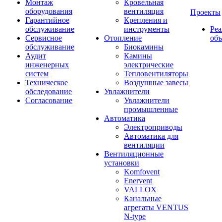
Монтаж
Кровельная
оборудования
вентиляция
Проекты
Гарантийное
Крепления и
обслуживание
инструменты
Ре
Сервисное
Отопление
об
обслуживание
Биокамины
Аудит
Камины
инженерных
электрические
систем
Тепловентиляторы
Техническое
Воздушные завесы
обследование
Увлажнители
Согласование
Увлажнители
промышленные
Автоматика
Электроприводы
Автоматика для
вентиляции
Вентиляционные
установки
Komfovent
Enervent
VALLOX
Канальные
агрегаты VENTUS
N-type