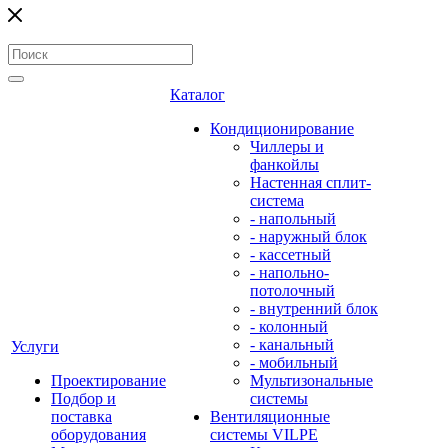
Каталог
Кондиционирование
Чиллеры и
фанкойлы
Настенная сплит-
система
- напольный
- наружный блок
- кассетный
- напольно-
потолочный
- внутренний блок
- колонный
- канальный
Услуги
- мобильный
Проектирование
Мультизональные
Подбор и
системы
поставка
Вентиляционные
оборудования
системы VILPE