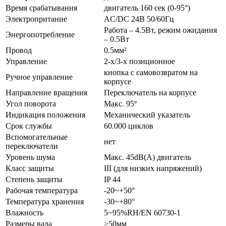
Время срабатывания
двигатель 160 сек (0-95°)
Электропритание
AC/DC 24В 50/60Гц
Работа – 4.5Вт, режим ожидания
Энергопотребление
– 0.5Вт
Провод
0.5мм²
Управление
2-х/3-х позиционное
кнопка с самовозвратом на
Ручное управление
корпусе
Направление вращения
Переключатель на корпусе
Угол поворота
Макс. 95º
Индикация положения
Механический указатель
Срок службы
60.000 циклов
Вспомогательные
нет
переключатели
Уровень шума
Макс. 45dB(A) двигатель
Класс защиты
III (для низких напряжений)
Степень защиты
IP 44
Рабочая температура
-20~+50°
Температура хранения
-30~+80°
Влажность
5~95%RH/EN 60730-1
Размеры вала
>50мм