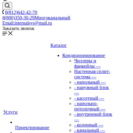
8(812)642-42-70
8(800)350-30-29
Многоканальный
Email:
internalsys@mail.ru
Заказать звонок
Каталог
Кондиционирование
Чиллеры и
фанкойлы
—
Настенная сплит-
система
—
- напольный
—
- наружный блок
—
- кассетный
—
- напольно-
потолочный
—
Услуги
- внутренний блок
—
- колонный
—
Проектирование
- канальный
—