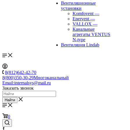
Вентиляционные
установки
Komfovent
—
Enervent
—
VALLOX
—
Канальные
агрегаты VENTUS
N-type
Вентиляция Lindab
8(812)642-42-70
8(800)350-30-29
Многоканальный
Email:
internalsys@mail.ru
Заказать звонок
Найти
0