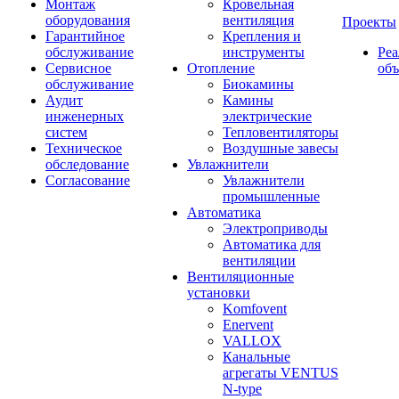
Монтаж
Кровельная
оборудования
вентиляция
Проекты
Гарантийное
Крепления и
обслуживание
инструменты
Ре
Сервисное
Отопление
об
обслуживание
Биокамины
Аудит
Камины
инженерных
электрические
систем
Тепловентиляторы
Техническое
Воздушные завесы
обследование
Увлажнители
Согласование
Увлажнители
промышленные
Автоматика
Электроприводы
Автоматика для
вентиляции
Вентиляционные
установки
Komfovent
Enervent
VALLOX
Канальные
агрегаты VENTUS
N-type