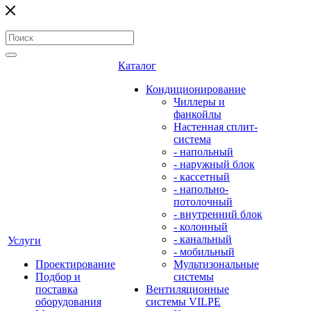
Каталог
Кондиционирование
Чиллеры и
фанкойлы
Настенная сплит-
система
- напольный
- наружный блок
- кассетный
- напольно-
потолочный
- внутренний блок
- колонный
- канальный
Услуги
- мобильный
Проектирование
Мультизональные
Подбор и
системы
поставка
Вентиляционные
оборудования
системы VILPE