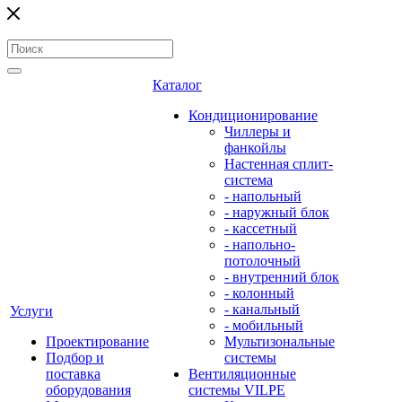
Каталог
Кондиционирование
Чиллеры и
фанкойлы
Настенная сплит-
система
- напольный
- наружный блок
- кассетный
- напольно-
потолочный
- внутренний блок
- колонный
- канальный
Услуги
- мобильный
Проектирование
Мультизональные
Подбор и
системы
поставка
Вентиляционные
оборудования
системы VILPE