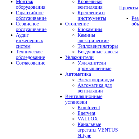
Монтаж
Кровельная
оборудования
вентиляция
Проекты
Гарантийное
Крепления и
обслуживание
инструменты
Ре
Сервисное
Отопление
об
обслуживание
Биокамины
Аудит
Камины
инженерных
электрические
систем
Тепловентиляторы
Техническое
Воздушные завесы
обследование
Увлажнители
Согласование
Увлажнители
промышленные
Автоматика
Электроприводы
Автоматика для
вентиляции
Вентиляционные
установки
Komfovent
Enervent
VALLOX
Канальные
агрегаты VENTUS
N-type