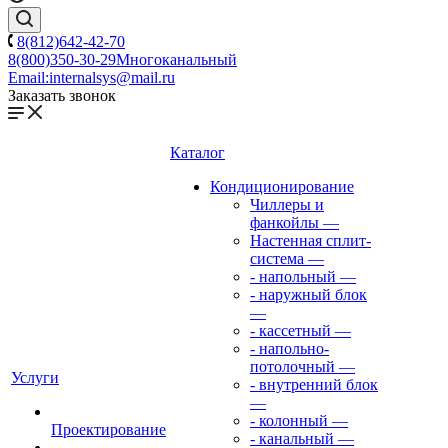
8(812)642-42-70
8(800)350-30-29
Многоканальный
Email:
internalsys@mail.ru
Заказать звонок
Каталог
Кондиционирование
Чиллеры и
фанкойлы
—
Настенная сплит-
система
—
- напольный
—
- наружный блок
—
- кассетный
—
- напольно-
потолочный
—
Услуги
- внутренний блок
—
- колонный
—
Проектирование
- канальный
—