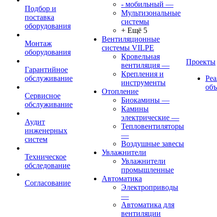
- мобильный
—
Подбор и
Мультизональные
поставка
системы
оборудования
+ Ещё 5
Вентиляционные
Монтаж
системы VILPE
оборудования
Кровельная
Проекты
вентиляция
—
Гарантийное
Крепления и
обслуживание
Ре
инструменты
об
Отопление
Сервисное
Биокамины
—
обслуживание
Камины
электрические
—
Аудит
Тепловентиляторы
инженерных
—
систем
Воздушные завесы
Увлажнители
Техническое
Увлажнители
обследование
промышленные
Автоматика
Согласование
Электроприводы
—
Автоматика для
вентиляции