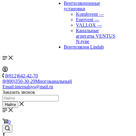
Вентиляционные
установки
Komfovent
—
Enervent
—
VALLOX
—
Канальные
агрегаты VENTUS
N-type
Вентиляция Lindab
8(812)642-42-70
8(800)350-30-29
Многоканальный
Email:
internalsys@mail.ru
Заказать звонок
Найти
0