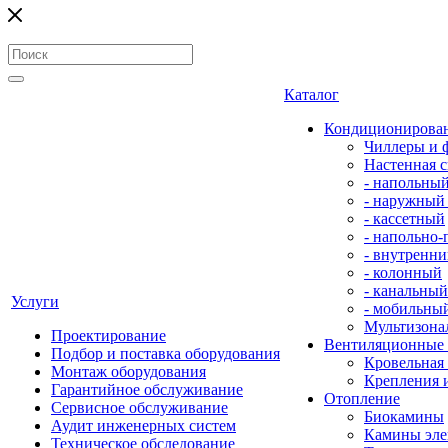
Каталог
Кондиционирова
Чиллеры и 
Настенная с
- напольны
- наружный
- кассетный
- напольно
- внутренни
- колонный
- канальный
Услуги
- мобильны
Мультизона
Проектирование
Вентиляционные
Подбор и поставка оборудования
Кровельная
Монтаж оборудования
Крепления 
Гарантийное обслуживание
Отопление
Сервисное обслуживание
Биокамины
Аудит инженерных систем
Камины эле
Техническое обследование