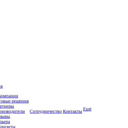
ия
компании
товые решения
ртнеры
Ещё
оизводители
Сотрудничество
Контакты
зывы
рьера
квизиты