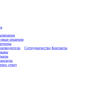
ия
компании
товые решения
ртнеры
оизводители
Сотрудничество
Контакты
зывы
рьера
квизиты
прос ответ