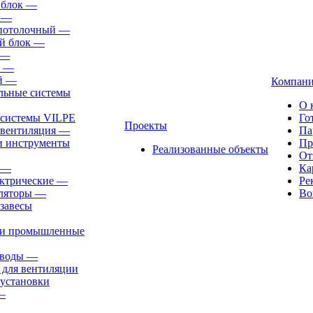
 блок
—
—
-потолочный
—
й блок
—
—
—
й
—
Компан
льные системы
О 
 системы VILPE
Го
Проекты
 вентиляция
—
Па
и инструменты
Пр
Реализованные объекты
От
—
Ка
ктрические
—
Ре
ляторы
—
Во
завесы
ли промышленные
иводы
—
 для вентиляции
установки
—