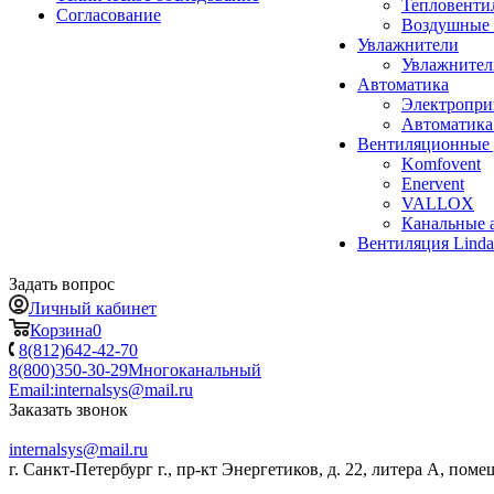
Тепловенти
Согласование
Воздушные 
Увлажнители
Увлажните
Автоматика
Электропр
Автоматика
Вентиляционные 
Komfovent
Enervent
VALLOX
Канальные 
Вентиляция Lind
Задать вопрос
Личный кабинет
Корзина
0
8(812)642-42-70
8(800)350-30-29
Многоканальный
Email:
internalsys@mail.ru
Заказать звонок
internalsys@mail.ru
г. Санкт-Петербург г., пр-кт Энергетиков, д. 22, литера А, поме