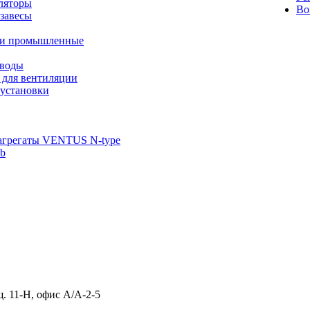
ляторы
Во
завесы
ли промышленные
иводы
 для вентиляции
установки
агрегаты VENTUS N-type
ab
щ. 11-Н, офис А/А-2-5