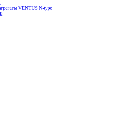
—
агрегаты VENTUS N-type
ab