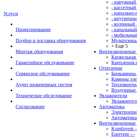
- наружный
- кассетный
- напольно
Услуги
- внутренни
- колонный
Проектирование
- канальный
- мобильны
Подбор и поставка оборудования
Мультизона
+ Ещё 5
Монтаж оборудования
Вентиляционные
Кровельная
Гарантийное обслуживание
Крепления 
Отопление
Сервисное обслуживание
Биокамины
Камины эле
Аудит инженерных систем
Тепловенти
Воздушные 
Техническое обследование
Увлажнители
Увлажните
Согласование
Автоматика
Электропр
Автоматика
Вентиляционные 
Komfovent
Enervent
—