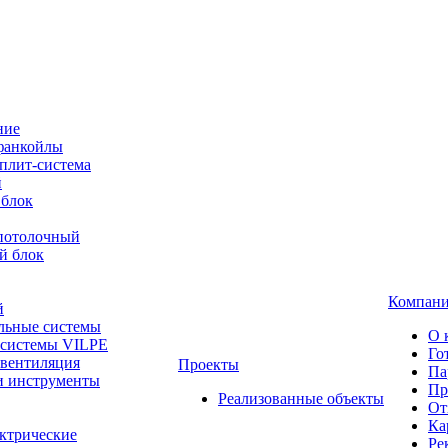
ние
фанкойлы
плит-система
й
 блок
-потолочный
й блок
Компан
й
льные системы
О 
 системы VILPE
Го
 вентиляция
Проекты
Па
и инструменты
Пр
Реализованные объекты
От
Ка
ктрические
Ре