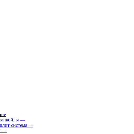
ние
фанкойлы
—
плит-система
—
й
—