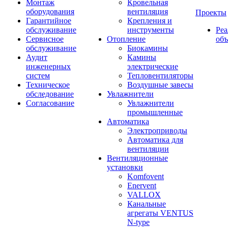
Монтаж
Кровельная
оборудования
вентиляция
Проекты
Гарантийное
Крепления и
обслуживание
инструменты
Ре
Сервисное
Отопление
об
обслуживание
Биокамины
Аудит
Камины
инженерных
электрические
систем
Тепловентиляторы
Техническое
Воздушные завесы
обследование
Увлажнители
Согласование
Увлажнители
промышленные
Автоматика
Электроприводы
Автоматика для
вентиляции
Вентиляционные
установки
Komfovent
Enervent
VALLOX
Канальные
агрегаты VENTUS
N-type