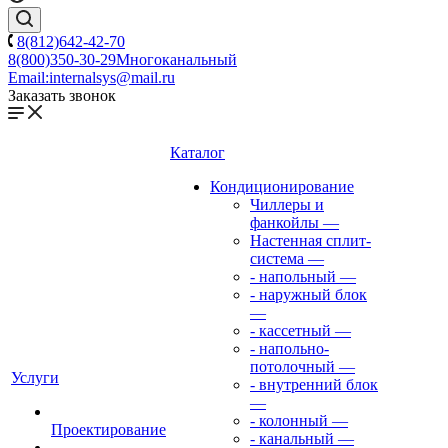
8(812)642-42-70
8(800)350-30-29
Многоканальный
Email:
internalsys@mail.ru
Заказать звонок
Каталог
Кондиционирование
Чиллеры и
фанкойлы
—
Настенная сплит-
система
—
- напольный
—
- наружный блок
—
- кассетный
—
- напольно-
потолочный
—
Услуги
- внутренний блок
—
- колонный
—
Проектирование
- канальный
—