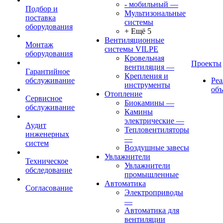
- мобильный
—
Подбор и
Мультизональные
поставка
системы
оборудования
+ Ещё 5
Вентиляционные
Монтаж
системы VILPE
оборудования
Кровельная
Проекты
вентиляция
—
Гарантийное
Крепления и
обслуживание
Ре
инструменты
об
Отопление
Сервисное
Биокамины
—
обслуживание
Камины
электрические
—
Аудит
Тепловентиляторы
инженерных
—
систем
Воздушные завесы
Увлажнители
Техническое
Увлажнители
обследование
промышленные
Автоматика
Согласование
Электроприводы
—
Автоматика для
вентиляции