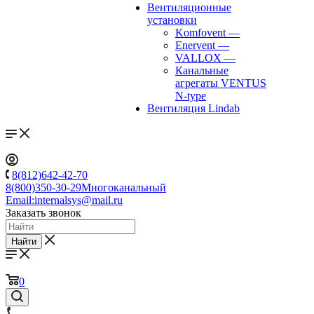
Вентиляционные
установки
Komfovent
—
Enervent
—
VALLOX
—
Канальные
агрегаты VENTUS
N-type
Вентиляция Lindab
8(812)642-42-70
8(800)350-30-29
Многоканальный
Email:
internalsys@mail.ru
Заказать звонок
Найти
0