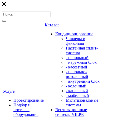
Каталог
Кондиционирование
Чиллеры и
фанкойлы
Настенная сплит-
система
- напольный
- наружный блок
- кассетный
- напольно-
потолочный
- внутренний блок
- колонный
- канальный
Услуги
- мобильный
Проектирование
Мультизональные
Подбор и
системы
поставка
Вентиляционные
оборудования
системы VILPE