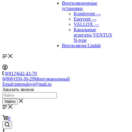
Вентиляционные
установки
Komfovent
—
Enervent
—
VALLOX
—
Канальные
агрегаты VENTUS
N-type
Вентиляция Lindab
8(812)642-42-70
8(800)350-30-29
Многоканальный
Email:
internalsys@mail.ru
Заказать звонок
Найти
0