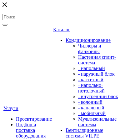
Каталог
Кондиционирование
Чиллеры и
фанкойлы
Настенная сплит-
система
- напольный
- наружный блок
- кассетный
- напольно-
потолочный
- внутренний блок
- колонный
- канальный
Услуги
- мобильный
Проектирование
Мультизональные
Подбор и
системы
поставка
Вентиляционные
оборудования
системы VILPE