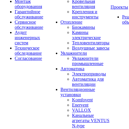
Монтаж
Кровельная
оборудования
вентиляция
Проекты
Гарантийное
Крепления и
обслуживание
инструменты
Ре
Сервисное
Отопление
об
обслуживание
Биокамины
Аудит
Камины
инженерных
электрические
систем
Тепловентиляторы
Техническое
Воздушные завесы
обследование
Увлажнители
Согласование
Увлажнители
промышленные
Автоматика
Электроприводы
Автоматика для
вентиляции
Вентиляционные
установки
Komfovent
Enervent
VALLOX
Канальные
агрегаты VENTUS
N-type