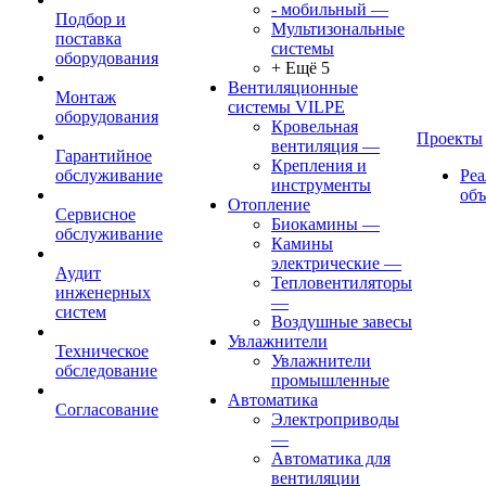
- мобильный
—
Подбор и
Мультизональные
поставка
системы
оборудования
+ Ещё 5
Вентиляционные
Монтаж
системы VILPE
оборудования
Кровельная
Проекты
вентиляция
—
Гарантийное
Крепления и
обслуживание
Ре
инструменты
об
Отопление
Сервисное
Биокамины
—
обслуживание
Камины
электрические
—
Аудит
Тепловентиляторы
инженерных
—
систем
Воздушные завесы
Увлажнители
Техническое
Увлажнители
обследование
промышленные
Автоматика
Согласование
Электроприводы
—
Автоматика для
вентиляции