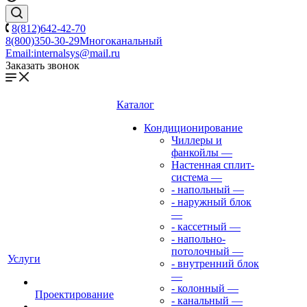
8(812)642-42-70
8(800)350-30-29
Многоканальный
Email:
internalsys@mail.ru
Заказать звонок
Каталог
Кондиционирование
Чиллеры и
фанкойлы
—
Настенная сплит-
система
—
- напольный
—
- наружный блок
—
- кассетный
—
- напольно-
потолочный
—
Услуги
- внутренний блок
—
- колонный
—
Проектирование
- канальный
—