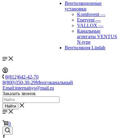
Вентиляционные
установки
Komfovent
—
Enervent
—
VALLOX
—
Канальные
агрегаты VENTUS
N-type
Вентиляция Lindab
8(812)642-42-70
8(800)350-30-29
Многоканальный
Email:
internalsys@mail.ru
Заказать звонок
Найти
0