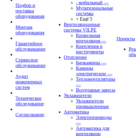
- мобильный
—
Подбор и
Мультизональные
поставка
системы
оборудования
+ Ещё 5
Вентиляционные
Монтаж
системы VILPE
оборудования
Кровельная
Проекты
вентиляция
—
Гарантийное
Крепления и
обслуживание
Ре
инструменты
об
Отопление
Сервисное
Биокамины
—
обслуживание
Камины
электрические
—
Аудит
Тепловентиляторы
инженерных
—
систем
Воздушные завесы
Увлажнители
Техническое
Увлажнители
обследование
промышленные
Автоматика
Согласование
Электроприводы
—
Автоматика для
вентиляции