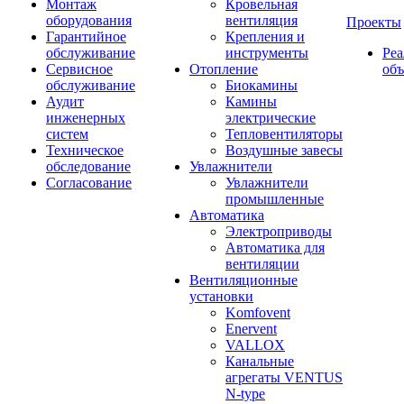
Монтаж
Кровельная
оборудования
вентиляция
Проекты
Гарантийное
Крепления и
обслуживание
инструменты
Ре
Сервисное
Отопление
об
обслуживание
Биокамины
Аудит
Камины
инженерных
электрические
систем
Тепловентиляторы
Техническое
Воздушные завесы
обследование
Увлажнители
Согласование
Увлажнители
промышленные
Автоматика
Электроприводы
Автоматика для
вентиляции
Вентиляционные
установки
Komfovent
Enervent
VALLOX
Канальные
агрегаты VENTUS
N-type