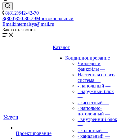
8(812)642-42-70
8(800)350-30-29
Многоканальный
Email:
internalsys@mail.ru
Заказать звонок
Каталог
Кондиционирование
Чиллеры и
фанкойлы
—
Настенная сплит-
система
—
- напольный
—
- наружный блок
—
- кассетный
—
- напольно-
потолочный
—
Услуги
- внутренний блок
—
- колонный
—
Проектирование
- канальный
—