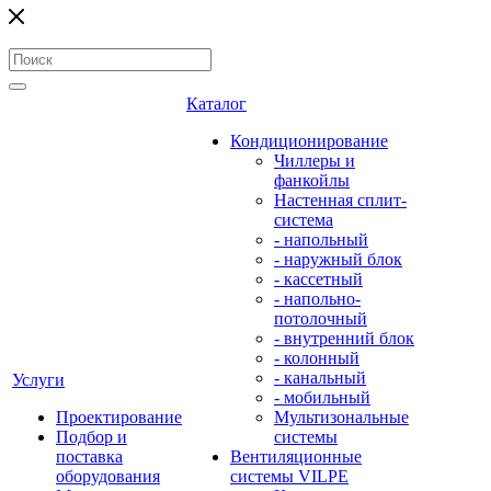
Каталог
Кондиционирование
Чиллеры и
фанкойлы
Настенная сплит-
система
- напольный
- наружный блок
- кассетный
- напольно-
потолочный
- внутренний блок
- колонный
- канальный
Услуги
- мобильный
Проектирование
Мультизональные
Подбор и
системы
поставка
Вентиляционные
оборудования
системы VILPE