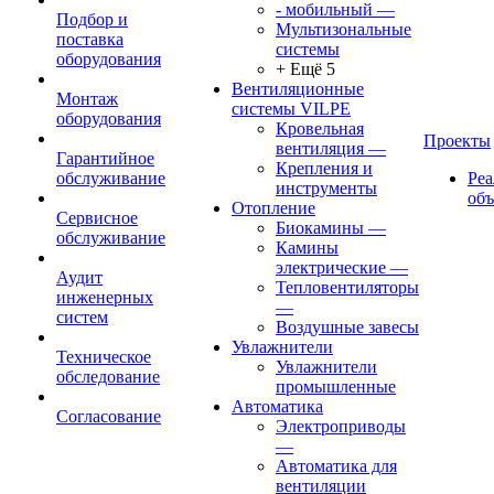
- мобильный
—
Подбор и
Мультизональные
поставка
системы
оборудования
+ Ещё 5
Вентиляционные
Монтаж
системы VILPE
оборудования
Кровельная
Проекты
вентиляция
—
Гарантийное
Крепления и
обслуживание
Ре
инструменты
об
Отопление
Сервисное
Биокамины
—
обслуживание
Камины
электрические
—
Аудит
Тепловентиляторы
инженерных
—
систем
Воздушные завесы
Увлажнители
Техническое
Увлажнители
обследование
промышленные
Автоматика
Согласование
Электроприводы
—
Автоматика для
вентиляции