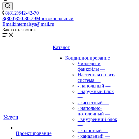
8(812)642-42-70
8(800)350-30-29
Многоканальный
Email:
internalsys@mail.ru
Заказать звонок
Каталог
Кондиционирование
Чиллеры и
фанкойлы
—
Настенная сплит-
система
—
- напольный
—
- наружный блок
—
- кассетный
—
- напольно-
потолочный
—
Услуги
- внутренний блок
—
- колонный
—
Проектирование
- канальный
—