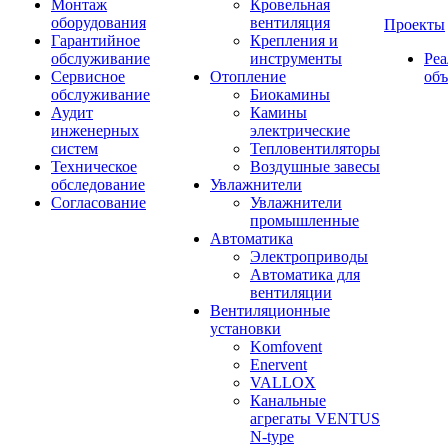
Монтаж
Кровельная
оборудования
вентиляция
Проекты
Гарантийное
Крепления и
обслуживание
инструменты
Ре
Сервисное
Отопление
об
обслуживание
Биокамины
Аудит
Камины
инженерных
электрические
систем
Тепловентиляторы
Техническое
Воздушные завесы
обследование
Увлажнители
Согласование
Увлажнители
промышленные
Автоматика
Электроприводы
Автоматика для
вентиляции
Вентиляционные
установки
Komfovent
Enervent
VALLOX
Канальные
агрегаты VENTUS
N-type