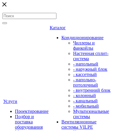
Каталог
Кондиционирование
Чиллеры и
фанкойлы
Настенная сплит-
система
- напольный
- наружный блок
- кассетный
- напольно-
потолочный
- внутренний блок
- колонный
- канальный
Услуги
- мобильный
Проектирование
Мультизональные
Подбор и
системы
поставка
Вентиляционные
оборудования
системы VILPE