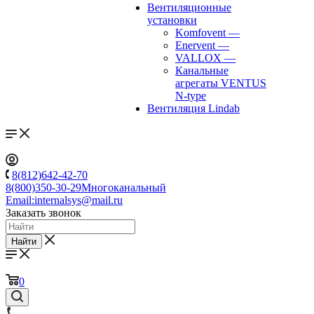
Вентиляционные
установки
Komfovent
—
Enervent
—
VALLOX
—
Канальные
агрегаты VENTUS
N-type
Вентиляция Lindab
8(812)642-42-70
8(800)350-30-29
Многоканальный
Email:
internalsys@mail.ru
Заказать звонок
Найти
0