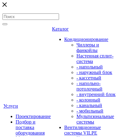
Каталог
Кондиционирование
Чиллеры и
фанкойлы
Настенная сплит-
система
- напольный
- наружный блок
- кассетный
- напольно-
потолочный
- внутренний блок
- колонный
- канальный
Услуги
- мобильный
Проектирование
Мультизональные
Подбор и
системы
поставка
Вентиляционные
оборудования
системы VILPE