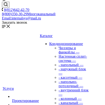
8(812)642-42-70
8(800)350-30-29
Многоканальный
Email:
internalsys@mail.ru
Заказать звонок
Каталог
Кондиционирование
Чиллеры и
фанкойлы
—
Настенная сплит-
система
—
- напольный
—
- наружный блок
—
- кассетный
—
- напольно-
потолочный
—
Услуги
- внутренний блок
—
- колонный
—
Проектирование
- канальный
—