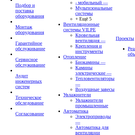
- мобильный
—
Подбор и
Мультизональные
поставка
системы
оборудования
+ Ещё 5
Вентиляционные
Монтаж
системы VILPE
оборудования
Кровельная
Проекты
вентиляция
—
Гарантийное
Крепления и
обслуживание
Ре
инструменты
об
Отопление
Сервисное
Биокамины
—
обслуживание
Камины
электрические
—
Аудит
Тепловентиляторы
инженерных
—
систем
Воздушные завесы
Увлажнители
Техническое
Увлажнители
обследование
промышленные
Автоматика
Согласование
Электроприводы
—
Автоматика для
вентиляции