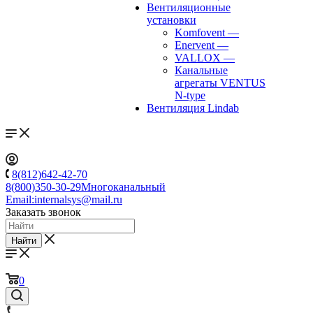
Вентиляционные
установки
Komfovent
—
Enervent
—
VALLOX
—
Канальные
агрегаты VENTUS
N-type
Вентиляция Lindab
8(812)642-42-70
8(800)350-30-29
Многоканальный
Email:
internalsys@mail.ru
Заказать звонок
Найти
0