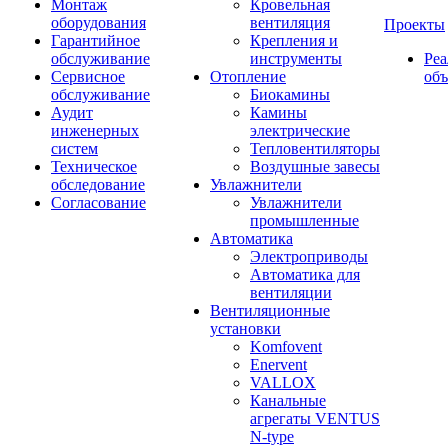
Монтаж
Кровельная
оборудования
вентиляция
Проекты
Гарантийное
Крепления и
обслуживание
инструменты
Ре
Сервисное
Отопление
об
обслуживание
Биокамины
Аудит
Камины
инженерных
электрические
систем
Тепловентиляторы
Техническое
Воздушные завесы
обследование
Увлажнители
Согласование
Увлажнители
промышленные
Автоматика
Электроприводы
Автоматика для
вентиляции
Вентиляционные
установки
Komfovent
Enervent
VALLOX
Канальные
агрегаты VENTUS
N-type