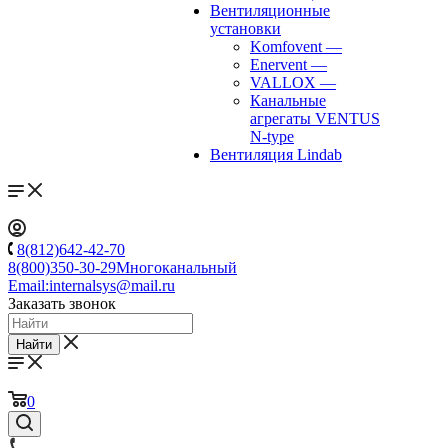
Вентиляционные
установки
Komfovent
—
Enervent
—
VALLOX
—
Канальные
агрегаты VENTUS
N-type
Вентиляция Lindab
8(812)642-42-70
8(800)350-30-29
Многоканальный
Email:
internalsys@mail.ru
Заказать звонок
Найти
0