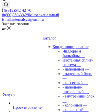
8(812)642-42-70
8(800)350-30-29
Многоканальный
Email:
internalsys@mail.ru
Заказать звонок
Каталог
Кондиционирование
Чиллеры и
фанкойлы
—
Настенная сплит-
система
—
- напольный
—
- наружный блок
—
- кассетный
—
- напольно-
потолочный
—
Услуги
- внутренний блок
—
- колонный
—
Проектирование
- канальный
—