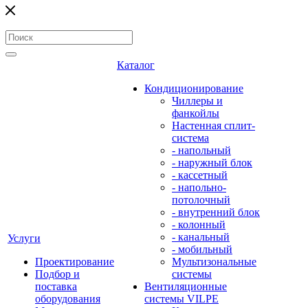
Каталог
Кондиционирование
Чиллеры и
фанкойлы
Настенная сплит-
система
- напольный
- наружный блок
- кассетный
- напольно-
потолочный
- внутренний блок
- колонный
- канальный
Услуги
- мобильный
Проектирование
Мультизональные
Подбор и
системы
поставка
Вентиляционные
оборудования
системы VILPE