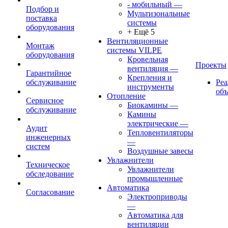
- мобильный
—
Подбор и
Мультизональные
поставка
системы
оборудования
+ Ещё 5
Вентиляционные
Монтаж
системы VILPE
оборудования
Кровельная
Проекты
вентиляция
—
Гарантийное
Крепления и
обслуживание
Ре
инструменты
об
Отопление
Сервисное
Биокамины
—
обслуживание
Камины
электрические
—
Аудит
Тепловентиляторы
инженерных
—
систем
Воздушные завесы
Увлажнители
Техническое
Увлажнители
обследование
промышленные
Автоматика
Согласование
Электроприводы
—
Автоматика для
вентиляции