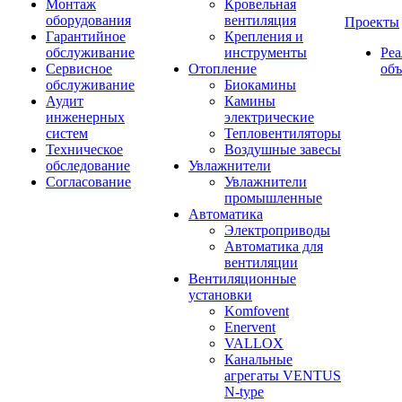
Монтаж
Кровельная
оборудования
вентиляция
Проекты
Гарантийное
Крепления и
обслуживание
инструменты
Ре
Сервисное
Отопление
об
обслуживание
Биокамины
Аудит
Камины
инженерных
электрические
систем
Тепловентиляторы
Техническое
Воздушные завесы
обследование
Увлажнители
Согласование
Увлажнители
промышленные
Автоматика
Электроприводы
Автоматика для
вентиляции
Вентиляционные
установки
Komfovent
Enervent
VALLOX
Канальные
агрегаты VENTUS
N-type