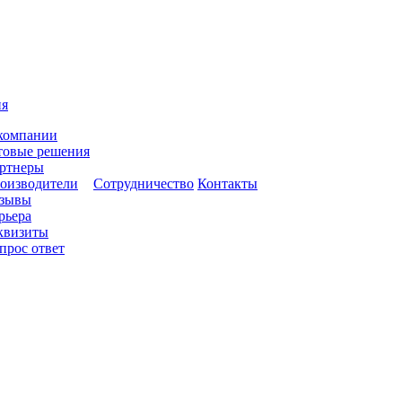
ия
компании
товые решения
ртнеры
оизводители
Сотрудничество
Контакты
зывы
рьера
квизиты
прос ответ