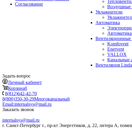
Тепловенти
Согласование
Воздушные 
Увлажнители
Увлажните
Автоматика
Электропр
Автоматика
Вентиляционные 
Komfovent
Enervent
VALLOX
Канальные 
Вентиляция Lind
Задать вопрос
Личный кабинет
Корзина
0
8(812)642-42-70
8(800)350-30-29
Многоканальный
Email:
internalsys@mail.ru
Заказать звонок
internalsys@mail.ru
г. Санкт-Петербург г., пр-кт Энергетиков, д. 22, литера А, поме