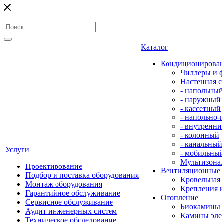
Каталог
Кондиционирова
Чиллеры и 
Настенная с
- напольны
- наружный
- кассетный
- напольно
- внутренни
- колонный
- канальный
Услуги
- мобильны
Мультизона
Проектирование
Вентиляционные
Подбор и поставка оборудования
Кровельная
Монтаж оборудования
Крепления 
Гарантийное обслуживание
Отопление
Сервисное обслуживание
Биокамины
Аудит инженерных систем
Камины эле
Техническое обследование