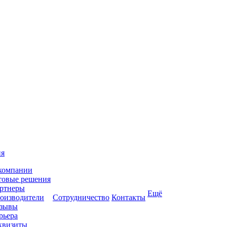
ия
компании
товые решения
ртнеры
Ещё
оизводители
Сотрудничество
Контакты
зывы
рьера
квизиты