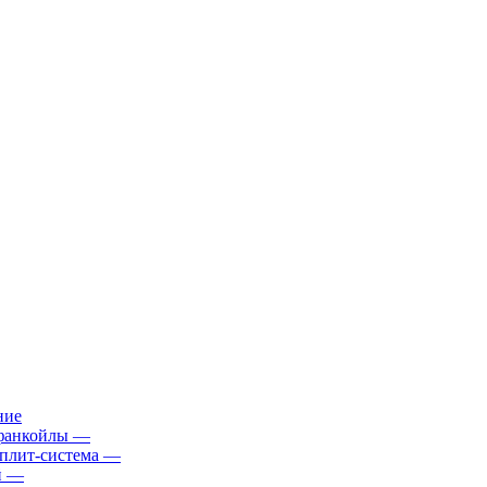
ние
фанкойлы
—
плит-система
—
й
—