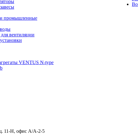
ляторы
Во
завесы
ли промышленные
иводы
 для вентиляции
установки
агрегаты VENTUS N-type
ab
щ. 11-Н, офис А/А-2-5