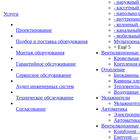
- наружный
- кассетный
- напольно
Услуги
- внутренни
- колонный
Проектирование
- канальный
- мобильны
Подбор и поставка оборудования
Мультизона
+ Ещё 5
Монтаж оборудования
Вентиляционные
Кровельная
Гарантийное обслуживание
Крепления 
Отопление
Сервисное обслуживание
Биокамины
Камины эле
Аудит инженерных систем
Тепловенти
Воздушные 
Техническое обследование
Увлажнители
Увлажните
Согласование
Автоматика
Электропр
Автоматика
Вентиляционные 
Komfovent
Enervent
—