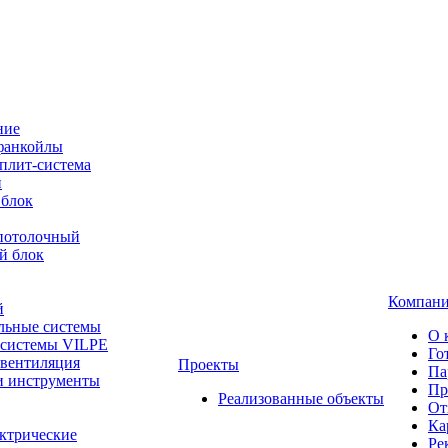
ние
фанкойлы
плит-система
й
 блок
-потолочный
й блок
Компан
й
льные системы
О 
 системы VILPE
Го
 вентиляция
Проекты
Па
и инструменты
Пр
Реализованные объекты
От
Ка
ктрические
Ре