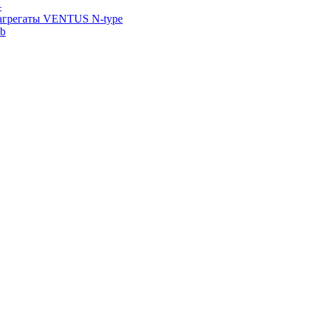
—
агрегаты VENTUS N-type
ab