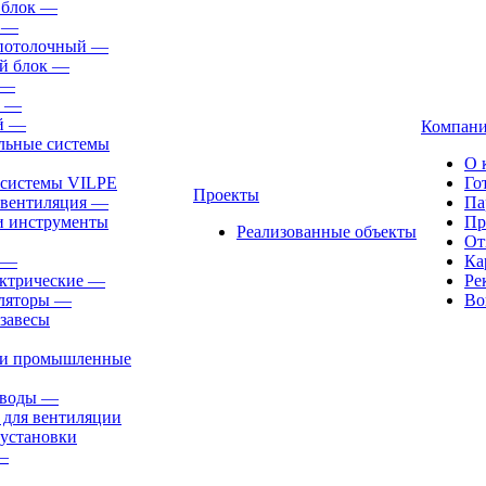
 блок
—
—
-потолочный
—
й блок
—
—
—
й
—
Компан
льные системы
О 
 системы VILPE
Го
Проекты
 вентиляция
—
Па
и инструменты
Пр
Реализованные объекты
От
—
Ка
ктрические
—
Ре
ляторы
—
Во
завесы
ли промышленные
иводы
—
 для вентиляции
установки
—