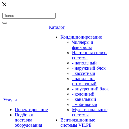
Каталог
Кондиционирование
Чиллеры и
фанкойлы
Настенная сплит-
система
- напольный
- наружный блок
- кассетный
- напольно-
потолочный
- внутренний блок
- колонный
- канальный
Услуги
- мобильный
Проектирование
Мультизональные
Подбор и
системы
поставка
Вентиляционные
оборудования
системы VILPE