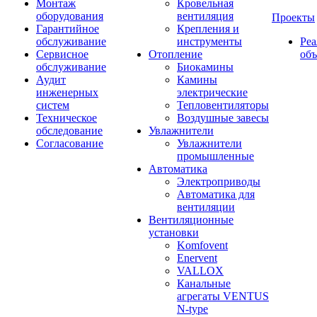
Монтаж
Кровельная
оборудования
вентиляция
Проекты
Гарантийное
Крепления и
обслуживание
инструменты
Ре
Сервисное
Отопление
об
обслуживание
Биокамины
Аудит
Камины
инженерных
электрические
систем
Тепловентиляторы
Техническое
Воздушные завесы
обследование
Увлажнители
Согласование
Увлажнители
промышленные
Автоматика
Электроприводы
Автоматика для
вентиляции
Вентиляционные
установки
Komfovent
Enervent
VALLOX
Канальные
агрегаты VENTUS
N-type