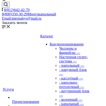
8(812)642-42-70
8(800)350-30-29
Многоканальный
Email:
internalsys@mail.ru
Заказать звонок
Каталог
Кондиционирование
Чиллеры и
фанкойлы
—
Настенная сплит-
система
—
- напольный
—
- наружный блок
—
- кассетный
—
- напольно-
потолочный
—
Услуги
- внутренний блок
—
- колонный
—
Проектирование
- канальный
—