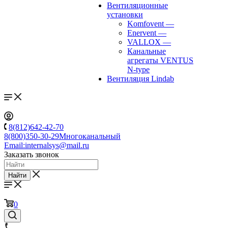
Вентиляционные
установки
Komfovent
—
Enervent
—
VALLOX
—
Канальные
агрегаты VENTUS
N-type
Вентиляция Lindab
8(812)642-42-70
8(800)350-30-29
Многоканальный
Email:
internalsys@mail.ru
Заказать звонок
Найти
0