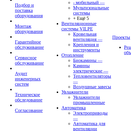
- мобильный
—
Подбор и
Мультизональные
поставка
системы
оборудования
+ Ещё 5
Вентиляционные
Монтаж
системы VILPE
оборудования
Кровельная
Проекты
вентиляция
—
Гарантийное
Крепления и
обслуживание
Ре
инструменты
об
Отопление
Сервисное
Биокамины
—
обслуживание
Камины
электрические
—
Аудит
Тепловентиляторы
инженерных
—
систем
Воздушные завесы
Увлажнители
Техническое
Увлажнители
обследование
промышленные
Автоматика
Согласование
Электроприводы
—
Автоматика для
вентиляции