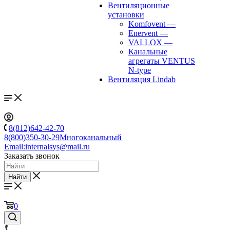
Вентиляционные
установки
Komfovent
—
Enervent
—
VALLOX
—
Канальные
агрегаты VENTUS
N-type
Вентиляция Lindab
8(812)642-42-70
8(800)350-30-29
Многоканальный
Email:
internalsys@mail.ru
Заказать звонок
Найти
0