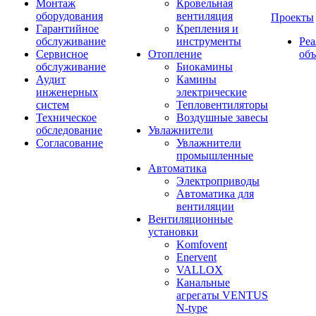
Монтаж
Кровельная
оборудования
вентиляция
Проекты
Гарантийное
Крепления и
обслуживание
инструменты
Ре
Сервисное
Отопление
об
обслуживание
Биокамины
Аудит
Камины
инженерных
электрические
систем
Тепловентиляторы
Техническое
Воздушные завесы
обследование
Увлажнители
Согласование
Увлажнители
промышленные
Автоматика
Электроприводы
Автоматика для
вентиляции
Вентиляционные
установки
Komfovent
Enervent
VALLOX
Канальные
агрегаты VENTUS
N-type