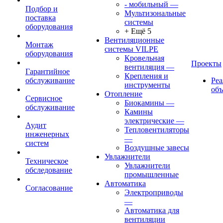
- мобильный
—
Подбор и
Мультизональные
поставка
системы
оборудования
+ Ещё 5
Вентиляционные
Монтаж
системы VILPE
оборудования
Кровельная
Проекты
вентиляция
—
Гарантийное
Крепления и
обслуживание
Ре
инструменты
об
Отопление
Сервисное
Биокамины
—
обслуживание
Камины
электрические
—
Аудит
Тепловентиляторы
инженерных
—
систем
Воздушные завесы
Увлажнители
Техническое
Увлажнители
обследование
промышленные
Автоматика
Согласование
Электроприводы
—
Автоматика для
вентиляции