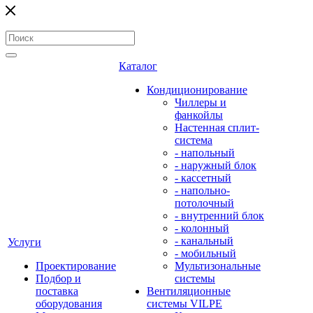
Каталог
Кондиционирование
Чиллеры и
фанкойлы
Настенная сплит-
система
- напольный
- наружный блок
- кассетный
- напольно-
потолочный
- внутренний блок
- колонный
- канальный
Услуги
- мобильный
Проектирование
Мультизональные
Подбор и
системы
поставка
Вентиляционные
оборудования
системы VILPE