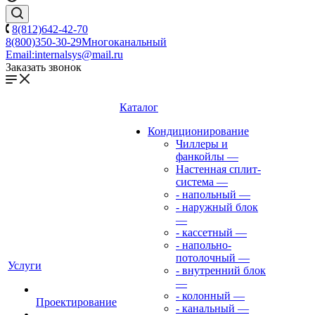
8(812)642-42-70
8(800)350-30-29
Многоканальный
Email:
internalsys@mail.ru
Заказать звонок
Каталог
Кондиционирование
Чиллеры и
фанкойлы
—
Настенная сплит-
система
—
- напольный
—
- наружный блок
—
- кассетный
—
- напольно-
потолочный
—
Услуги
- внутренний блок
—
- колонный
—
Проектирование
- канальный
—