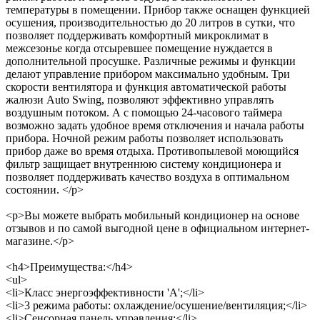
температуры в помещении. Прибор также оснащен функцией
осушения, производительностью до 20 литров в сутки, что
позволяет поддерживать комфортный микроклимат в
межсезонье когда отсыревшее помещение нуждается в
дополнительной просушке. Различные режимы и функции
делают управление прибором максимально удобным. Три
скорости вентилятора и функция автоматической работы
жалюзи Auto Swing, позволяют эффективно управлять
воздушным потоком. А с помощью 24-часового таймера
возможно задать удобное время отключения и начала работы
прибора. Ночной режим работы позволяет использовать
прибор даже во время отдыха. Противопылевой моющийся
фильтр защищает внутреннюю систему кондиционера и
позволяет поддерживать качество воздуха в оптимальном
состоянии. </p>
<p>Вы можете выбрать мобильный кондиционер на основе
отзывов и по самой выгодной цене в официальном интернет-
магазине.</p>
<h4>Преимущества:</h4>
<ul>
<li>Класс энергоэффективности 'А';</li>
<li>3 режима работы: охлаждение/осушение/вентиляция;</li>
<li>Сенсорная панель управления;</li>