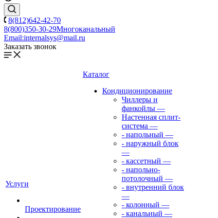
8(812)642-42-70
8(800)350-30-29
Многоканальный
Email:
internalsys@mail.ru
Заказать звонок
Каталог
Кондиционирование
Чиллеры и
фанкойлы
—
Настенная сплит-
система
—
- напольный
—
- наружный блок
—
- кассетный
—
- напольно-
потолочный
—
Услуги
- внутренний блок
—
- колонный
—
Проектирование
- канальный
—