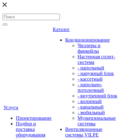
Каталог
Кондиционирование
Чиллеры и
фанкойлы
Настенная сплит-
система
- напольный
- наружный блок
- кассетный
- напольно-
потолочный
- внутренний блок
- колонный
- канальный
Услуги
- мобильный
Проектирование
Мультизональные
Подбор и
системы
поставка
Вентиляционные
оборудования
системы VILPE