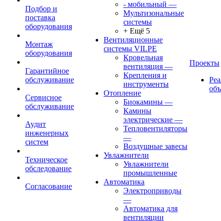
- мобильный
—
Подбор и
Мультизональные
поставка
системы
оборудования
+ Ещё 5
Вентиляционные
Монтаж
системы VILPE
оборудования
Кровельная
Проекты
вентиляция
—
Гарантийное
Крепления и
обслуживание
Ре
инструменты
об
Отопление
Сервисное
Биокамины
—
обслуживание
Камины
электрические
—
Аудит
Тепловентиляторы
инженерных
—
систем
Воздушные завесы
Увлажнители
Техническое
Увлажнители
обследование
промышленные
Автоматика
Согласование
Электроприводы
—
Автоматика для
вентиляции