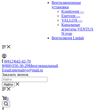
Вентиляционные
установки
Komfovent
—
Enervent
—
VALLOX
—
Канальные
агрегаты VENTUS
N-type
Вентиляция Lindab
8(812)642-42-70
8(800)350-30-29
Многоканальный
Email:
internalsys@mail.ru
Заказать звонок
Найти
0