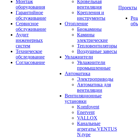
Монтаж
Кровельная
оборудования
вентиляция
Проекты
Гарантийное
Крепления и
обслуживание
инструменты
Ре
Сервисное
Отопление
об
обслуживание
Биокамины
Аудит
Камины
инженерных
электрические
систем
Тепловентиляторы
Техническое
Воздушные завесы
обследование
Увлажнители
Согласование
Увлажнители
промышленные
Автоматика
Электроприводы
Автоматика для
вентиляции
Вентиляционные
установки
Komfovent
Enervent
VALLOX
Канальные
агрегаты VENTUS
N-type