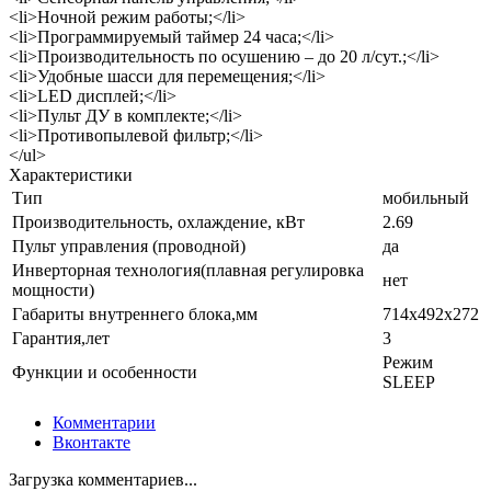
<li>Ночной режим работы;</li>
<li>Программируемый таймер 24 часа;</li>
<li>Производительность по осушению – до 20 л/сут.;</li>
<li>Удобные шасси для перемещения;</li>
<li>LED дисплей;</li>
<li>Пульт ДУ в комплекте;</li>
<li>Противопылевой фильтр;</li>
</ul>
Характеристики
Тип
мобильный
Производительность, охлаждение, кВт
2.69
Пульт управления (проводной)
да
Инверторная технология(плавная регулировка
нет
мощности)
Габариты внутреннего блока,мм
714x492x272
Гарантия,лет
3
Режим
Функции и особенности
SLEEP
Комментарии
Вконтакте
Загрузка комментариев...