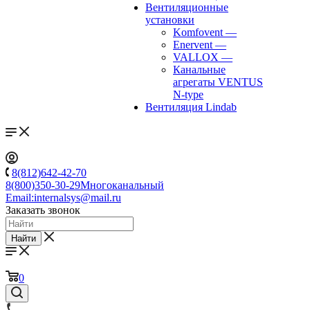
Вентиляционные
установки
Komfovent
—
Enervent
—
VALLOX
—
Канальные
агрегаты VENTUS
N-type
Вентиляция Lindab
8(812)642-42-70
8(800)350-30-29
Многоканальный
Email:
internalsys@mail.ru
Заказать звонок
Найти
0