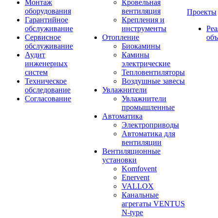
Монтаж
Кровельная
оборудования
вентиляция
Проекты
Гарантийное
Крепления и
обслуживание
инструменты
Ре
Сервисное
Отопление
об
обслуживание
Биокамины
Аудит
Камины
инженерных
электрические
систем
Тепловентиляторы
Техническое
Воздушные завесы
обследование
Увлажнители
Согласование
Увлажнители
промышленные
Автоматика
Электроприводы
Автоматика для
вентиляции
Вентиляционные
установки
Komfovent
Enervent
VALLOX
Канальные
агрегаты VENTUS
N-type