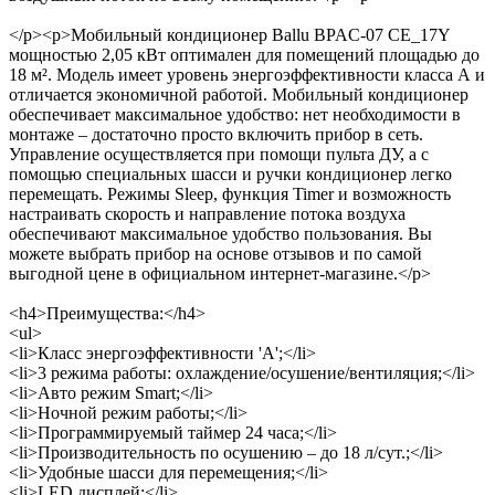
</p><p>Мобильный кондиционер Ballu BPAC-07 CE_17Y
мощностью 2,05 кВт оптимален для помещений площадью до
18 м². Модель имеет уровень энергоэффективности класса А и
отличается экономичной работой. Мобильный кондиционер
обеспечивает максимальное удобство: нет необходимости в
монтаже – достаточно просто включить прибор в сеть.
Управление осуществляется при помощи пульта ДУ, а с
помощью специальных шасси и ручки кондиционер легко
перемещать. Режимы Sleep, функция Timer и возможность
настраивать скорость и направление потока воздуха
обеспечивают максимальное удобство пользования. Вы
можете выбрать прибор на основе отзывов и по самой
выгодной цене в официальном интернет-магазине.</p>
<h4>Преимущества:</h4>
<ul>
<li>Класс энергоэффективности 'А';</li>
<li>3 режима работы: охлаждение/осушение/вентиляция;</li>
<li>Авто режим Smart;</li>
<li>Ночной режим работы;</li>
<li>Программируемый таймер 24 часа;</li>
<li>Производительность по осушению – до 18 л/сут.;</li>
<li>Удобные шасси для перемещения;</li>
<li>LED дисплей;</li>