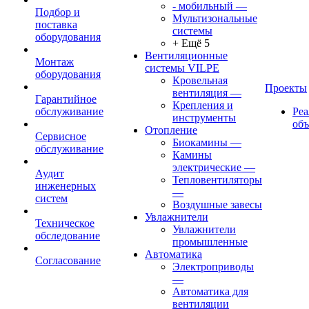
- мобильный
—
Подбор и
Мультизональные
поставка
системы
оборудования
+ Ещё 5
Вентиляционные
Монтаж
системы VILPE
оборудования
Кровельная
Проекты
вентиляция
—
Гарантийное
Крепления и
обслуживание
Ре
инструменты
об
Отопление
Сервисное
Биокамины
—
обслуживание
Камины
электрические
—
Аудит
Тепловентиляторы
инженерных
—
систем
Воздушные завесы
Увлажнители
Техническое
Увлажнители
обследование
промышленные
Автоматика
Согласование
Электроприводы
—
Автоматика для
вентиляции