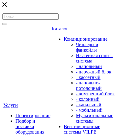
Каталог
Кондиционирование
Чиллеры и
фанкойлы
Настенная сплит-
система
- напольный
- наружный блок
- кассетный
- напольно-
потолочный
- внутренний блок
- колонный
- канальный
Услуги
- мобильный
Проектирование
Мультизональные
Подбор и
системы
поставка
Вентиляционные
оборудования
системы VILPE