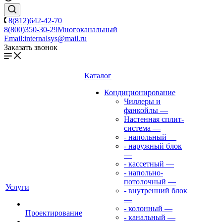
8(812)642-42-70
8(800)350-30-29
Многоканальный
Email:
internalsys@mail.ru
Заказать звонок
Каталог
Кондиционирование
Чиллеры и
фанкойлы
—
Настенная сплит-
система
—
- напольный
—
- наружный блок
—
- кассетный
—
- напольно-
потолочный
—
Услуги
- внутренний блок
—
- колонный
—
Проектирование
- канальный
—