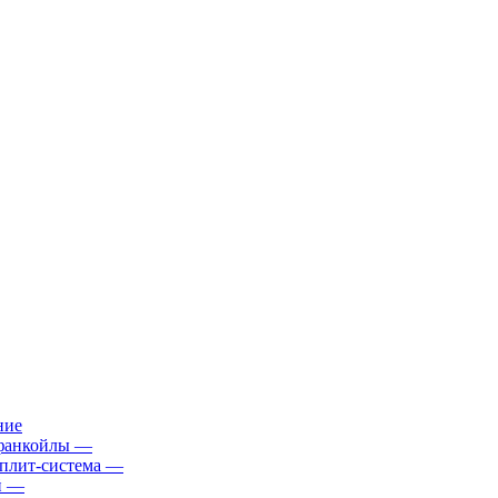
ние
фанкойлы
—
плит-система
—
й
—