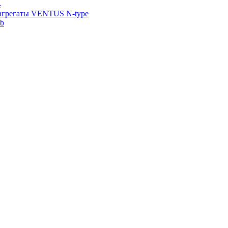
—
агрегаты VENTUS N-type
ab