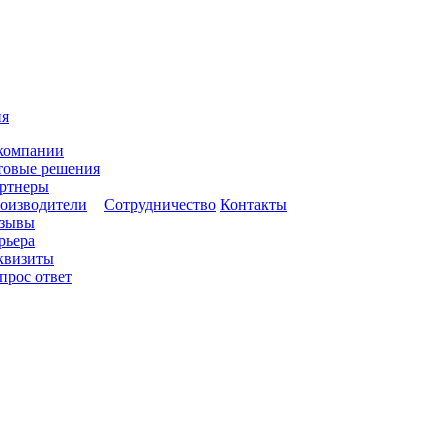
ия
компании
товые решения
ртнеры
оизводители
Сотрудничество
Контакты
зывы
рьера
квизиты
прос ответ