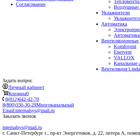
Тепловенти
Согласование
Воздушные 
Увлажнители
Увлажните
Автоматика
Электропр
Автоматика
Вентиляционные 
Komfovent
Enervent
VALLOX
Канальные 
Вентиляция Lind
Задать вопрос
Личный кабинет
Корзина
0
8(812)642-42-70
8(800)350-30-29
Многоканальный
Email:
internalsys@mail.ru
Заказать звонок
internalsys@mail.ru
г. Санкт-Петербург г., пр-кт Энергетиков, д. 22, литера А, поме