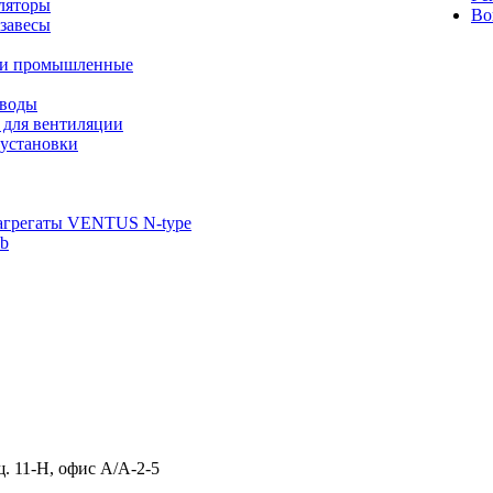
ляторы
Во
завесы
ли промышленные
иводы
 для вентиляции
установки
агрегаты VENTUS N-type
ab
щ. 11-Н, офис А/А-2-5