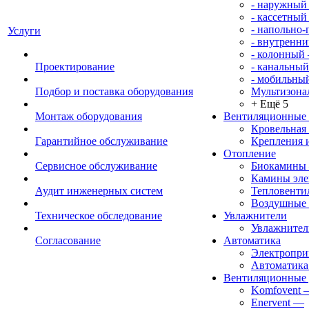
- наружный
- кассетный
- напольно
Услуги
- внутренни
- колонный
Проектирование
- канальный
- мобильны
Подбор и поставка оборудования
Мультизона
+ Ещё 5
Монтаж оборудования
Вентиляционные
Кровельная
Гарантийное обслуживание
Крепления 
Отопление
Сервисное обслуживание
Биокамины
Камины эле
Аудит инженерных систем
Тепловенти
Воздушные 
Техническое обследование
Увлажнители
Увлажните
Согласование
Автоматика
Электропр
Автоматика
Вентиляционные 
Komfovent
Enervent
—