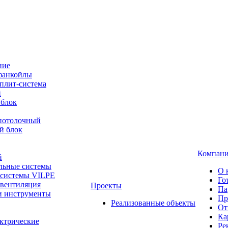
ние
фанкойлы
плит-система
й
 блок
-потолочный
й блок
Компан
й
льные системы
О 
 системы VILPE
Го
 вентиляция
Проекты
Па
и инструменты
Пр
Реализованные объекты
От
Ка
ктрические
Ре