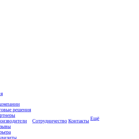
ия
компании
товые решения
ртнеры
Ещё
оизводители
Сотрудничество
Контакты
зывы
рьера
квизиты