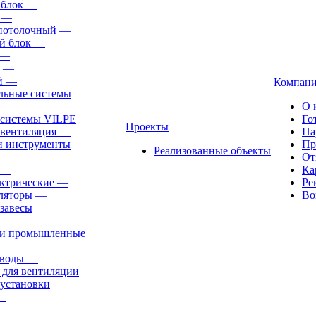
 блок
—
—
-потолочный
—
й блок
—
—
—
й
—
Компан
льные системы
О 
 системы VILPE
Го
Проекты
 вентиляция
—
Па
и инструменты
Пр
Реализованные объекты
От
—
Ка
ктрические
—
Ре
ляторы
—
Во
завесы
ли промышленные
иводы
—
 для вентиляции
установки
—