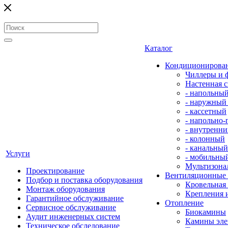
Каталог
Кондиционирова
Чиллеры и 
Настенная с
- напольны
- наружный
- кассетный
- напольно
- внутренни
- колонный
- канальный
Услуги
- мобильны
Мультизона
Проектирование
Вентиляционные
Подбор и поставка оборудования
Кровельная
Монтаж оборудования
Крепления 
Гарантийное обслуживание
Отопление
Сервисное обслуживание
Биокамины
Аудит инженерных систем
Камины эле
Техническое обследование