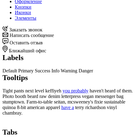
Оформление
Кнопки
Иконки
Элементы
Заказать звонок
Написать сообщение
Оставить отзыв
Ближайший офис
Labels
Default
Primary
Success
Info
Warning
Danger
Tooltips
Tight pants next level keffiyeh
you probably
haven't heard of them.
Photo booth beard raw denim letterpress vegan messenger bag
stumptown. Farm-to-table seitan, mcsweeney's fixie sustainable
quinoa 8-bit american apparel
have a
terry richardson vinyl
chambray.
Tabs