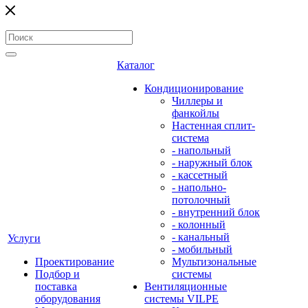
Каталог
Кондиционирование
Чиллеры и
фанкойлы
Настенная сплит-
система
- напольный
- наружный блок
- кассетный
- напольно-
потолочный
- внутренний блок
- колонный
- канальный
Услуги
- мобильный
Проектирование
Мультизональные
Подбор и
системы
поставка
Вентиляционные
оборудования
системы VILPE