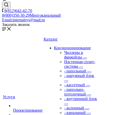
8(812)642-42-70
8(800)350-30-29
Многоканальный
Email:
internalsys@mail.ru
Заказать звонок
Каталог
Кондиционирование
Чиллеры и
фанкойлы
—
Настенная сплит-
система
—
- напольный
—
- наружный блок
—
- кассетный
—
- напольно-
потолочный
—
Услуги
- внутренний блок
—
- колонный
—
Проектирование
- канальный
—