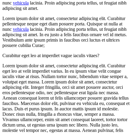
nunc
vehicula
lacinia. Proin adipiscing porta tellus, ut feugiat nibh
adipiscing sit amet.
Lorem ipsum dolor sit amet, consectetur adipiscing elit. Curabitur
pellentesque neque eget diam posuere porta. Quisque ut nulla at
nunc
vehicula
lacinia. Proin adipiscing porta tellus, ut feugiat nibh
adipiscing sit amet. In eu justo a felis faucibus ornare vel id metus.
Vestibulum ante ipsum primis in faucibus orci luctus et ultrices
posuere cubilia Curae;
Curabitur eget leo at imperdiet vague iaculis vitaes?
Lorem ipsum dolor sit amet, consectetur adipiscing elit. Curabitur
eget leo at velit imperdiet varius. In eu ipsum vitae velit congue
iaculis vitae at risus. Nullam tortor nunc, bibendum vitae semper a,
volutpat eget massa. Lorem ipsum dolor sit amet, consectetur
adipiscing elit. Integer fringilla, orci sit amet posuere auctor, orci
eros pellentesque odio, nec pellentesque erat ligula nec massa.
Aenean consequat lorem ut felis ullamcorper posuere gravida tellus
faucibus. Maecenas dolor elit, pulvinar eu vehicula eu, consequat et
lacus. Duis et purus ipsum. In auctor mattis ipsum id molestie.
Donec risus nulla, fringilla a rhoncus vitae, semper a massa.
Vivamus ullamcorper, enim sit amet consequat laoreet, tortor tortor
dictum urna, ut egestas urna ipsum nec libero. Nulla justo leo,
molestie vel tempor nec, egestas at massa. Aenean pulvinar, felis