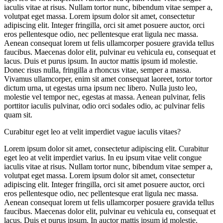
iaculis vitae at risus. Nullam tortor nunc, bibendum vitae semper a,
volutpat eget massa. Lorem ipsum dolor sit amet, consectetur
adipiscing elit. Integer fringilla, orci sit amet posuere auctor, orci
eros pellentesque odio, nec pellentesque erat ligula nec massa.
Aenean consequat lorem ut felis ullamcorper posuere gravida tellus
faucibus. Maecenas dolor elit, pulvinar eu vehicula eu, consequat et
lacus. Duis et purus ipsum. In auctor mattis ipsum id molestie.
Donec risus nulla, fringilla a rhoncus vitae, semper a massa.
Vivamus ullamcorper, enim sit amet consequat laoreet, tortor tortor
dictum urna, ut egestas urna ipsum nec libero. Nulla justo leo,
molestie vel tempor nec, egestas at massa. Aenean pulvinar, felis
porttitor iaculis pulvinar, odio orci sodales odio, ac pulvinar felis
quam sit.
Curabitur eget leo at velit imperdiet vague iaculis vitaes?
Lorem ipsum dolor sit amet, consectetur adipiscing elit. Curabitur
eget leo at velit imperdiet varius. In eu ipsum vitae velit congue
iaculis vitae at risus. Nullam tortor nunc, bibendum vitae semper a,
volutpat eget massa. Lorem ipsum dolor sit amet, consectetur
adipiscing elit. Integer fringilla, orci sit amet posuere auctor, orci
eros pellentesque odio, nec pellentesque erat ligula nec massa.
Aenean consequat lorem ut felis ullamcorper posuere gravida tellus
faucibus. Maecenas dolor elit, pulvinar eu vehicula eu, consequat et
lacus. Duis et purus ipsum. In auctor mattis ipsum id molestie.