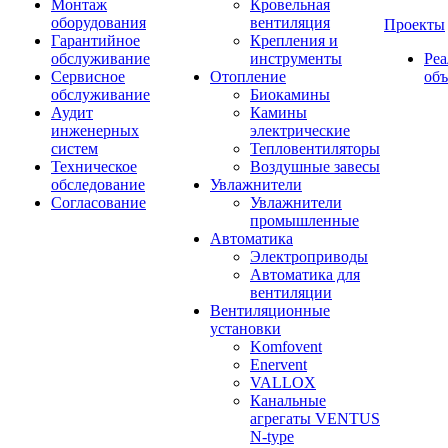
Монтаж
Кровельная
оборудования
вентиляция
Проекты
Гарантийное
Крепления и
обслуживание
инструменты
Ре
Сервисное
Отопление
об
обслуживание
Биокамины
Аудит
Камины
инженерных
электрические
систем
Тепловентиляторы
Техническое
Воздушные завесы
обследование
Увлажнители
Согласование
Увлажнители
промышленные
Автоматика
Электроприводы
Автоматика для
вентиляции
Вентиляционные
установки
Komfovent
Enervent
VALLOX
Канальные
агрегаты VENTUS
N-type