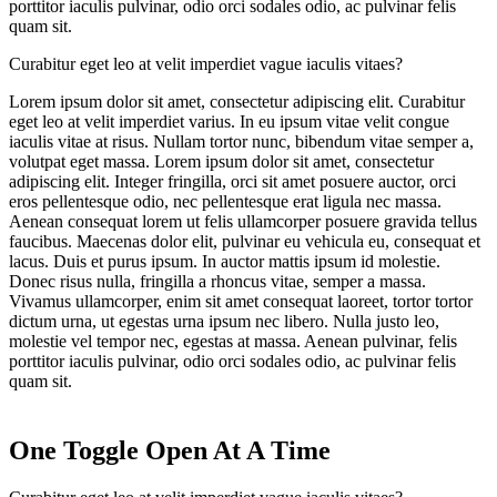
porttitor iaculis pulvinar, odio orci sodales odio, ac pulvinar felis
quam sit.
Curabitur eget leo at velit imperdiet vague iaculis vitaes?
Lorem ipsum dolor sit amet, consectetur adipiscing elit. Curabitur
eget leo at velit imperdiet varius. In eu ipsum vitae velit congue
iaculis vitae at risus. Nullam tortor nunc, bibendum vitae semper a,
volutpat eget massa. Lorem ipsum dolor sit amet, consectetur
adipiscing elit. Integer fringilla, orci sit amet posuere auctor, orci
eros pellentesque odio, nec pellentesque erat ligula nec massa.
Aenean consequat lorem ut felis ullamcorper posuere gravida tellus
faucibus. Maecenas dolor elit, pulvinar eu vehicula eu, consequat et
lacus. Duis et purus ipsum. In auctor mattis ipsum id molestie.
Donec risus nulla, fringilla a rhoncus vitae, semper a massa.
Vivamus ullamcorper, enim sit amet consequat laoreet, tortor tortor
dictum urna, ut egestas urna ipsum nec libero. Nulla justo leo,
molestie vel tempor nec, egestas at massa. Aenean pulvinar, felis
porttitor iaculis pulvinar, odio orci sodales odio, ac pulvinar felis
quam sit.
One Toggle Open At A Time