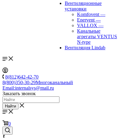
Вентиляционные
установки
Komfovent
—
Enervent
—
VALLOX
—
Канальные
агрегаты VENTUS
N-type
Вентиляция Lindab
8(812)642-42-70
8(800)350-30-29
Многоканальный
Email:
internalsys@mail.ru
Заказать звонок
Найти
0