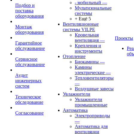
- мобильный
—
Подбор и
Мультизональные
поставка
системы
оборудования
+ Ещё 5
Вентиляционные
Монтаж
системы VILPE
оборудования
Кровельная
Проекты
вентиляция
—
Гарантийное
Крепления и
обслуживание
Ре
инструменты
об
Отопление
Сервисное
Биокамины
—
обслуживание
Камины
электрические
—
Аудит
Тепловентиляторы
инженерных
—
систем
Воздушные завесы
Увлажнители
Техническое
Увлажнители
обследование
промышленные
Автоматика
Согласование
Электроприводы
—
Автоматика для
вентиляции