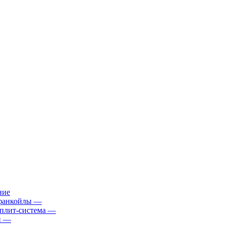
ние
фанкойлы
—
плит-система
—
й
—