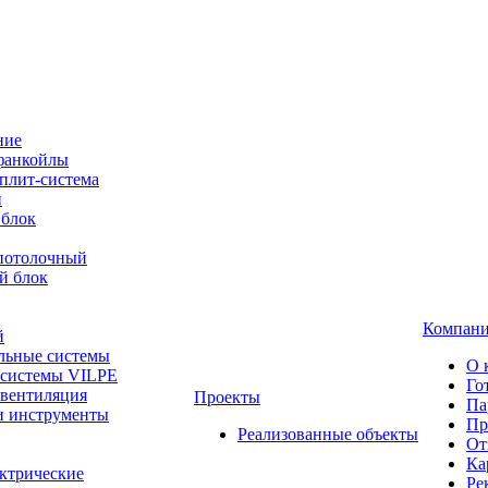
ние
фанкойлы
плит-система
й
 блок
-потолочный
й блок
Компан
й
льные системы
О 
 системы VILPE
Го
 вентиляция
Проекты
Па
и инструменты
Пр
Реализованные объекты
От
Ка
ктрические
Ре