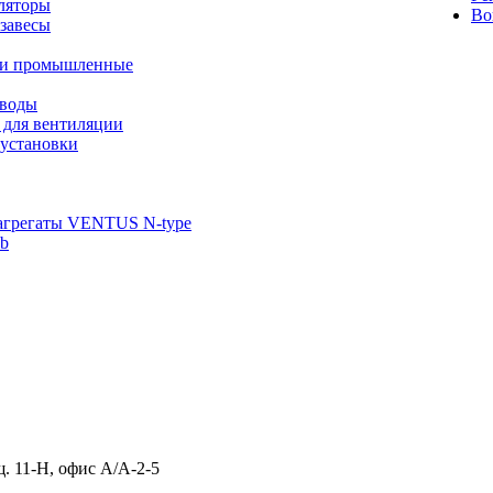
ляторы
Во
завесы
ли промышленные
иводы
 для вентиляции
установки
агрегаты VENTUS N-type
ab
щ. 11-Н, офис А/А-2-5