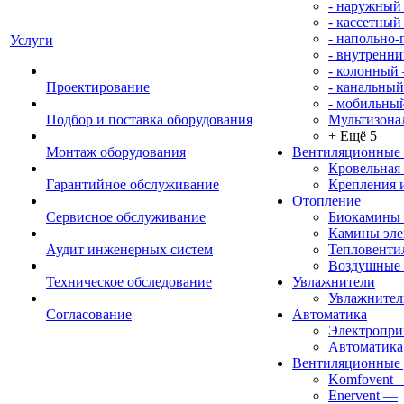
- наружный
- кассетный
- напольно
Услуги
- внутренни
- колонный
Проектирование
- канальный
- мобильны
Подбор и поставка оборудования
Мультизона
+ Ещё 5
Монтаж оборудования
Вентиляционные
Кровельная
Гарантийное обслуживание
Крепления 
Отопление
Сервисное обслуживание
Биокамины
Камины эле
Аудит инженерных систем
Тепловенти
Воздушные 
Техническое обследование
Увлажнители
Увлажните
Согласование
Автоматика
Электропр
Автоматика
Вентиляционные 
Komfovent
Enervent
—