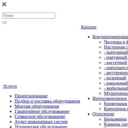
Каталог
Кондиционирова
Чиллеры и 
Настенная с
- напольны
- наружный
- кассетный
- напольно
- внутренни
- колонный
- канальный
Услуги
- мобильны
Мультизона
Проектирование
Вентиляционные
Подбор и поставка оборудования
Кровельная
Монтаж оборудования
Крепления 
Гарантийное обслуживание
Отопление
Сервисное обслуживание
Биокамины
Аудит инженерных систем
Камины эле
Техническое обследование