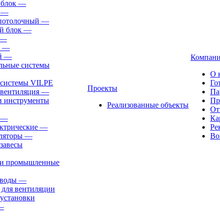
 блок
—
—
-потолочный
—
й блок
—
—
—
й
—
Компан
льные системы
О 
 системы VILPE
Го
Проекты
 вентиляция
—
Па
и инструменты
Пр
Реализованные объекты
От
—
Ка
ктрические
—
Ре
ляторы
—
Во
завесы
ли промышленные
иводы
—
 для вентиляции
установки
—