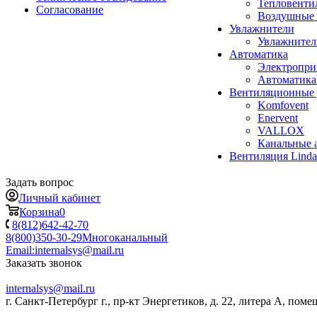
Тепловенти
Согласование
Воздушные 
Увлажнители
Увлажните
Автоматика
Электропр
Автоматика
Вентиляционные 
Komfovent
Enervent
VALLOX
Канальные 
Вентиляция Lind
Задать вопрос
Личный кабинет
Корзина
0
8(812)642-42-70
8(800)350-30-29
Многоканальный
Email:
internalsys@mail.ru
Заказать звонок
internalsys@mail.ru
г. Санкт-Петербург г., пр-кт Энергетиков, д. 22, литера А, поме