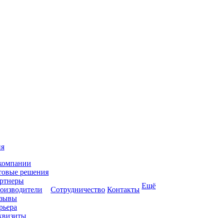
ия
компании
товые решения
ртнеры
Ещё
оизводители
Сотрудничество
Контакты
зывы
рьера
квизиты