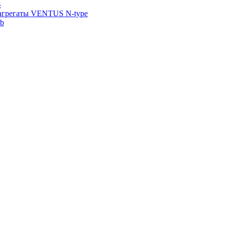
—
агрегаты VENTUS N-type
ab