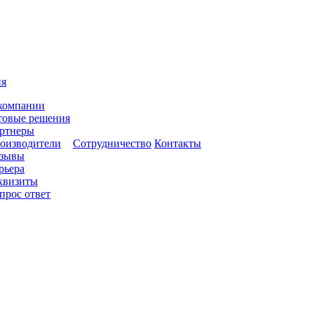
ия
компании
товые решения
ртнеры
оизводители
Сотрудничество
Контакты
зывы
рьера
квизиты
прос ответ